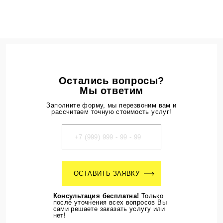
Стандарт. Тур 3 дня (+ время на
0
дорогу*)
Цена
1500 руб
Сумма
0 руб
Продвинутый. Жесткость выше
0
средней. Сутки (24 часа)
Цена
700 руб
Остались вопросы?
Сумма
0 руб
Мы ответим
Продвинутый. Жесткость выше
0
Заполните форму, мы перезвоним вам и
средней. Тур 3 дня (+ время на дорогу*)
рассчитаем точную стоимость услуг!
Цена
2100 руб
Сумма
0 руб
ОСТАВИТЬ ЗАЯВКУ
Консультация бесплатна!
Только
после уточнения всех вопросов Вы
сами решаете заказать услугу или
нет!